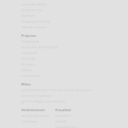
uitmuntendheid
lange termijn
identiteit
shopping ervaring
waarde creëren
Projecten
l’esplanade
les jardins de la source
médiacité
la strada
les quais
athéna
milanosesto
Milieu
een benadering in het hart van de projecten
concrete resultaten
geen modegril, een realiteit
Verbintenissen
Actualiteit
werkgelegenheid
actualiteit
mecenaat
awards
mededelingen