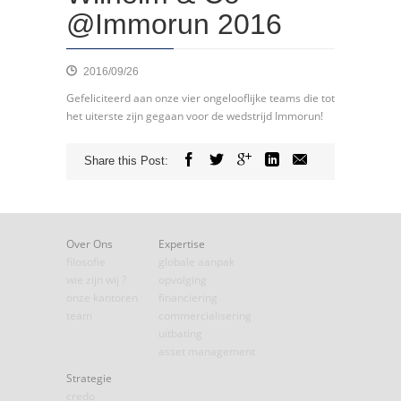
@Immorun 2016
2016/09/26
Gefeliciteerd aan onze vier ongelooflijke teams die tot
het uiterste zijn gegaan voor de wedstrijd Immorun!
Share this Post:
Over Ons
Expertise
filosofie
globale aanpak
wie zijn wij ?
opvolging
onze kantoren
financiering
team
commercialisering
uitbating
asset management
Strategie
credo