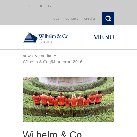
Fr
Nl
En
jobs
contact
credits
MENU
news
media
Wilhelm & Co @Immorun 2016
Wilhelm & Co