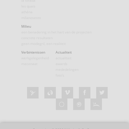
la strada
les quais
athéna
milanosesto
Milieu
een benadering in het hart van de projecten
concrete resultaten
geen modegril, een realiteit
Verbintenissen
Actualiteit
werkgelegenheid
actualiteit
mecenaat
awards
mededelingen
foto’s