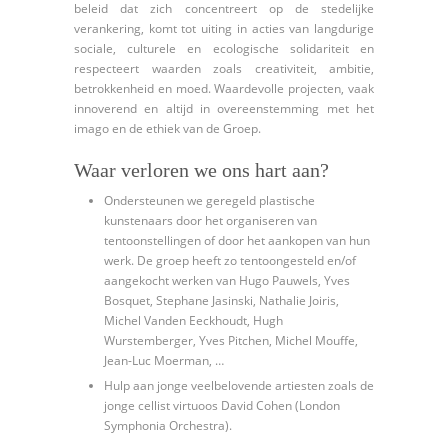
beleid dat zich concentreert op de stedelijke
verankering, komt tot uiting in acties van langdurige
sociale, culturele en ecologische solidariteit en
respecteert waarden zoals creativiteit, ambitie,
betrokkenheid en moed. Waardevolle projecten, vaak
innoverend en altijd in overeenstemming met het
imago en de ethiek van de Groep.
Waar verloren we ons hart aan?
Ondersteunen we geregeld plastische
kunstenaars door het organiseren van
tentoonstellingen of door het aankopen van hun
werk. De groep heeft zo tentoongesteld en/of
aangekocht werken van Hugo Pauwels, Yves
Bosquet, Stephane Jasinski, Nathalie Joiris,
Michel Vanden Eeckhoudt, Hugh
Wurstemberger, Yves Pitchen, Michel Mouffe,
Jean-Luc Moerman, …
Hulp aan jonge veelbelovende artiesten zoals de
jonge cellist virtuoos David Cohen (London
Symphonia Orchestra).