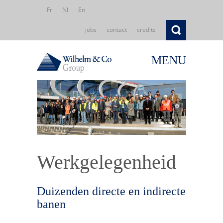
Fr
Nl
En
jobs
contact
credits
MENU
Werkgelegenheid
Duizenden directe en indirecte
banen