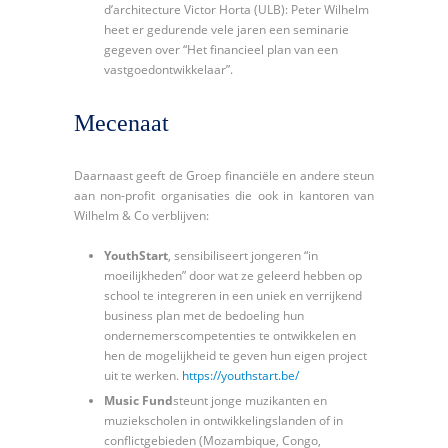
d’architecture Victor Horta (ULB): Peter Wilhelm
heet er gedurende vele jaren een seminarie
gegeven over “Het financieel plan van een
vastgoedontwikkelaar”.
Mecenaat
Daarnaast geeft de Groep financiële en andere steun
aan non-profit organisaties die ook in kantoren van
Wilhelm & Co verblijven:
YouthStart
, sensibiliseert jongeren “in
moeilijkheden” door wat ze geleerd hebben op
school te integreren in een uniek en verrijkend
business plan met de bedoeling hun
ondernemerscompetenties te ontwikkelen en
hen de mogelijkheid te geven hun eigen project
uit te werken.
https://youthstart.be/
Music Fund
steunt jonge muzikanten en
muziekscholen in ontwikkelingslanden of in
conflictgebieden (Mozambique, Congo,