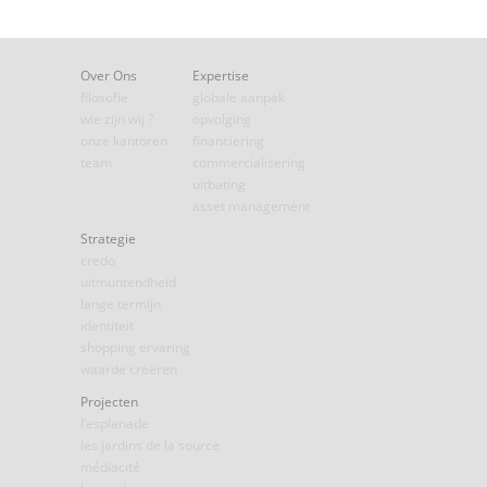
Over Ons
Expertise
filosofie
globale aanpak
wie zijn wij ?
opvolging
onze kantoren
financiering
team
commercialisering
uitbating
asset management
Strategie
credo
uitmuntendheid
lange termijn
identiteit
shopping ervaring
waarde creëren
Projecten
l’esplanade
les jardins de la source
médiacité