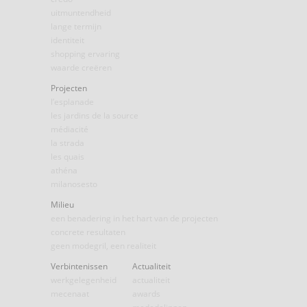
uitmuntendheid
lange termijn
identiteit
shopping ervaring
waarde creëren
Projecten
l’esplanade
les jardins de la source
médiacité
la strada
les quais
athéna
milanosesto
Milieu
een benadering in het hart van de projecten
concrete resultaten
geen modegril, een realiteit
Verbintenissen
Actualiteit
werkgelegenheid
actualiteit
mecenaat
awards