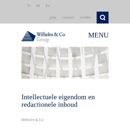
Fr
Nl
En
jobs
contact
credits
MENU
Intellectuele eigendom en
redactionele inhoud
Wilhelm & Co