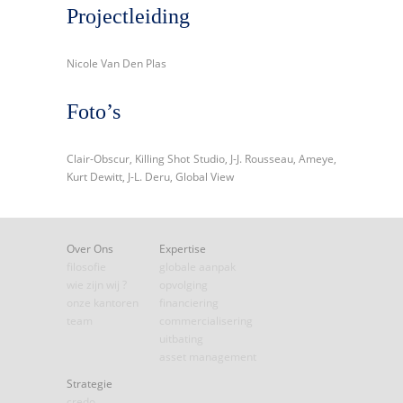
Projectleiding
Nicole Van Den Plas
Foto’s
Clair-Obscur, Killing Shot Studio, J-J. Rousseau, Ameye,
Kurt Dewitt, J-L. Deru, Global View
Over Ons
Expertise
filosofie
globale aanpak
wie zijn wij ?
opvolging
onze kantoren
financiering
team
commercialisering
uitbating
asset management
Strategie
credo