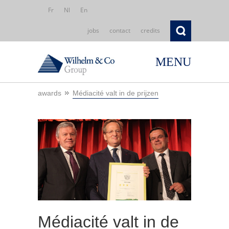
Fr
Nl
En
jobs
contact
credits
MENU
awards
Médiacité valt in de prijzen
Médiacité valt in de