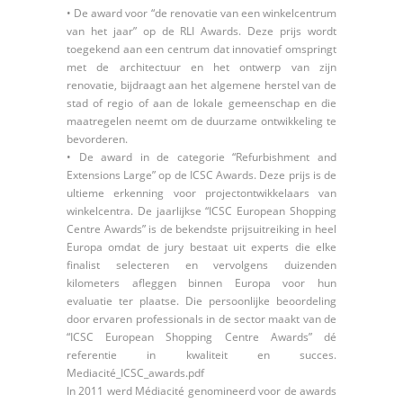
• De award voor “de renovatie van een winkelcentrum
van het jaar” op de RLI Awards. Deze prijs wordt
toegekend aan een centrum dat innovatief omspringt
met de architectuur en het ontwerp van zijn
renovatie, bijdraagt aan het algemene herstel van de
stad of regio of aan de lokale gemeenschap en die
maatregelen neemt om de duurzame ontwikkeling te
bevorderen.
• De award in de categorie “Refurbishment and
Extensions Large” op de ICSC Awards. Deze prijs is de
ultieme erkenning voor projectontwikkelaars van
winkelcentra. De jaarlijkse “ICSC European Shopping
Centre Awards” is de bekendste prijsuitreiking in heel
Europa omdat de jury bestaat uit experts die elke
finalist selecteren en vervolgens duizenden
kilometers afleggen binnen Europa voor hun
evaluatie ter plaatse. Die persoonlijke beoordeling
door ervaren professionals in de sector maakt van de
“ICSC European Shopping Centre Awards” dé
referentie in kwaliteit en succes.
Mediacité_ICSC_awards.pdf
In 2011 werd Médiacité genomineerd voor de awards