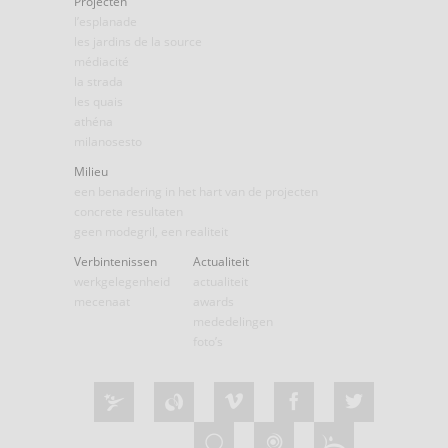
Projecten
l’esplanade
les jardins de la source
médiacité
la strada
les quais
athéna
milanosesto
Milieu
een benadering in het hart van de projecten
concrete resultaten
geen modegril, een realiteit
Verbintenissen
Actualiteit
werkgelegenheid
actualiteit
mecenaat
awards
mededelingen
foto’s