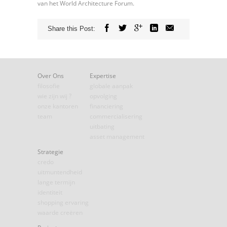
van het World Architecture Forum.
Share this Post:
Over Ons
Expertise
filosofie
globale aanpak
wie zijn wij ?
opvolging
onze kantoren
financiering
team
commercialisering
uitbating
asset management
Strategie
credo
uitmuntendheid
lange termijn
identiteit
shopping ervaring
waarde creëren