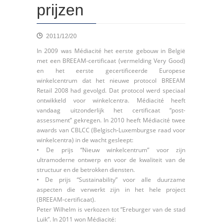
prijzen
2011/12/20
In 2009 was Médiacité het eerste gebouw in België
met een BREEAM-certificaat (vermelding Very Good)
en het eerste gecertificeerde Europese
winkelcentrum dat het nieuwe protocol BREEAM
Retail 2008 had gevolgd. Dat protocol werd speciaal
ontwikkeld voor winkelcentra. Médiacité heeft
vandaag uitzonderlijk het certificaat “post-
assessment” gekregen. In 2010 heeft Médiacité twee
awards van CBLCC (Belgisch-Luxemburgse raad voor
winkelcentra) in de wacht gesleept:
• De prijs “Nieuw winkelcentrum” voor zijn
ultramoderne ontwerp en voor de kwaliteit van de
structuur en de betrokken diensten.
• De prijs “Sustainability” voor alle duurzame
aspecten die verwerkt zijn in het hele project
(BREEAM-certificaat).
Peter Wilhelm is verkozen tot “Ereburger van de stad
Luik”. In 2011 won Médiacité: