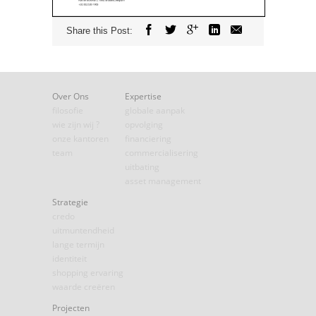
Share this Post:
Over Ons
Expertise
filosofie
globale aanpak
wie zijn wij ?
opvolging
onze kantoren
financiering
team
commercialisering
uitbating
asset management
Strategie
credo
uitmuntendheid
lange termijn
identiteit
shopping ervaring
waarde creëren
Projecten