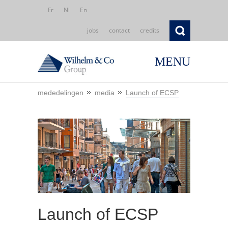
Fr
Nl
En
jobs
contact
credits
MENU
mededelingen
media
Launch of ECSP
Launch of ECSP