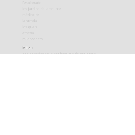
l’esplanade
les jardins de la source
médiacité
la strada
les quais
athéna
milanosesto
Milieu
een benadering in het hart van de projecten
concrete resultaten
geen modegril, een realiteit
Verbintenissen
Actualiteit
werkgelegenheid
actualiteit
mecenaat
awards
mededelingen
foto’s