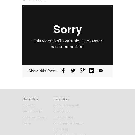
Share this Post:
Over Ons
Expertise
filosofie
globale aanpak
wie zijn wij ?
opvolging
onze kantoren
financiering
team
commercialisering
uitbating