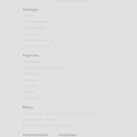
asset management
Strategie
credo
uitmuntendheid
lange termijn
identiteit
shopping ervaring
waarde creëren
Projecten
l’esplanade
les jardins de la source
médiacité
la strada
les quais
athéna
milanosesto
Milieu
een benadering in het hart van de projecten
concrete resultaten
geen modegril, een realiteit
Verbintenissen
Actualiteit