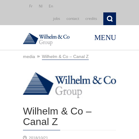
Fr
Nl
En
jobs
contact
credits
MENU
media
Wilhelm & Co – Canal Z
Wilhelm & Co –
Canal Z
2018/10/21