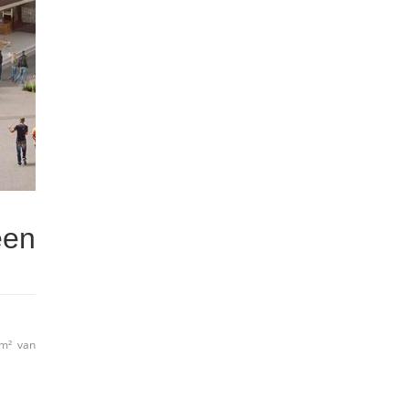
een
 m² van