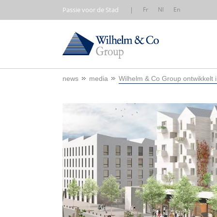
Passie voor de Stad
|
Fr
Nl
En
news
media
Wilhelm & Co Group ontwikkelt i