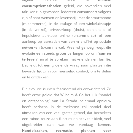
consumptiemethoden
geleid, die bovendien veel
talrijker zijn geworden. Iedereen consumeert volgens
zijn of haar wensen en levensstijl: met de smartphone
(m-commerce), in de etalage of een winkeluitstapje
(in de winkel), privéverkoop (thuis), een snelle of
impulsieve aankoop online (e-commerce) of een
aankoop op aanraden van een vriend(in) op sociale
netwerken (s-commerce). Vreemd genoeg roept die
evolutie een steeds groter verlangen op om
“samen
te leven”
en af te spreken met vrienden en familie.
Dat leidt tot een groeiende vraag naar plaatsen die
bevorderlijk zijn voor menselijk contact, om te delen
en te ontdekken.
Die evolutie is even fascinerend als ontwrichtend. Ze
heeft ertoe geleid dat Wilhelm & Co het luik “handel
en ontspanning” van La Strada helemaal opnieuw
heeft bedacht. In de toekomst zal handel deel
uitmaken van een veel groter geheel, dat bezoekers
een ruime keuze aan functies en activiteit biedt, veel
uitgebreider dan wat we vandaag kennen.
Handelszaken, recreatie, plekken voor