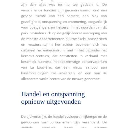
zijn dan alles wat tot nu toe gedaan is. De
verschillende functies zijn gecentraliseerd rond een
groene ruimte van één hectare, een plek van
gezelligheid, ontspanning en ontmoeting, toegankelijk
voor voetgangers en fietsers. In het noorden van dit
park bevinden zich op de gelijkvloerse verdieping van
de meeste appartementen buurtwinkels, brasserieën
en restaurants; in het zuiden bevinden zich het
cultureel recreatiecentrum, met in het bijzonder het
Keramis-centrum, dat activiteiten in verband met
keramiek huisvest, het toekomstige conservatorium
van La Louvière, dat een nieuw aanbod aan
kunstopleidingen zal uitwerken, en een van de
allereerste winkelcentra van de nieuwe generatie.
Handel en ontspanning
opnieuw uitgevonden
De tijd verstrijkt, de handel evolueert in ijltempo en de
gewoonten van consumenten zijn veranderd. De
digitale revolutie heeft tot
nieuwe