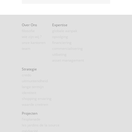
Over Ons
Expertise
filosofie
globale aanpak
wie zijn wij ?
opvolging
onze kantoren
financiering
team
commercialisering
uitbating
asset management
Strategie
credo
uitmuntendheid
lange termijn
identiteit
shopping ervaring
waarde creëren
Projecten
l’esplanade
les jardins de la source
médiacité