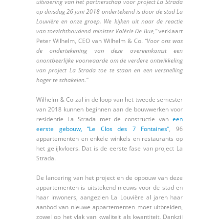
uitvoering van het partnerschap voor project La Strada
op dinsdag 26 juni 2018 ondertekend is door de stad La
Louvière en onze groep. We kijken uit naar de reactie
van toezichthoudend minister Valérie De Bue,”
verklaart
Peter Wilhelm, CEO van Wilhelm & Co.
“Voor ons was
de ondertekening van deze overeenkomst een
onontbeerlijke voorwaarde om de verdere ontwikkeling
van project La Strada toe te staan en een versnelling
hoger te schakelen.”
Wilhelm & Co zal in de loop van het tweede semester
van 2018 kunnen beginnen aan de bouwwerken voor
residentie La Strada met de constructie van
een
eerste gebouw, “Le Clos des 7 Fontaines”
, 96
appartementen en enkele winkels en restaurants op
het gelijkvloers. Dat is de eerste fase van project La
Strada.
De lancering van het project en de opbouw van deze
appartementen is uitstekend nieuws voor de stad en
haar inwoners, aangezien La Louvière al jaren haar
aanbod van nieuwe appartementen moet uitbreiden,
zowel op het vlak van kwaliteit als kwantiteit. Dankzij