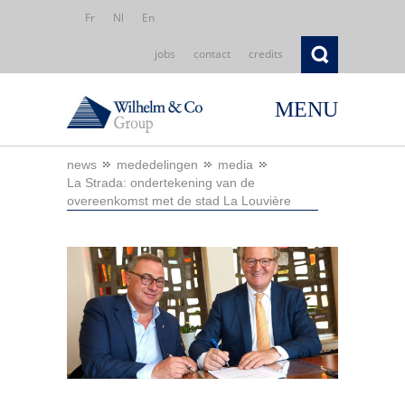
Fr
Nl
En
jobs
contact
credits
MENU
news
mededelingen
media
La Strada: ondertekening van de
overeenkomst met de stad La Louvière