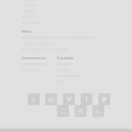
la strada
les quais
athéna
milanosesto
Milieu
een benadering in het hart van de projecten
concrete resultaten
geen modegril, een realiteit
Verbintenissen
Actualiteit
werkgelegenheid
actualiteit
mecenaat
awards
mededelingen
foto’s