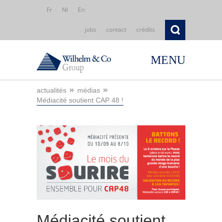
Fr
Nl
En
jobs
contact
crédits
MENU
actualités
médias
Médiacité soutient CAP 48 !
Médiacité soutient