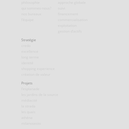
philosophie
approche globale
qui sommes-nous?
suivi
nos bureaux
financement
l’équipe
commercialisation
exploitation
gestion d’actifs
Stratégie
credo
excellence
long terme
identité
shopping experience
création de valeur
Projets
l’esplanade
les jardins de la source
médiacité
la strada
les quais
athéna
milanosesto