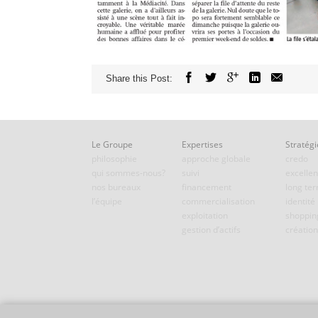
Share this Post:
Le Groupe
Expertises
Stratégi
philosophie
approche globale
credo
qui sommes-nous?
suivi
excelle
nos bureaux
financement
long te
l’équipe
commercialisation
identité
exploitation
shoppin
gestion d’actifs
création