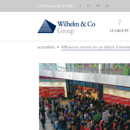
La Passion de la Ville
|
Fr
Nl
En
LE GROUPE
actualités
Affluence record en ce début d’année