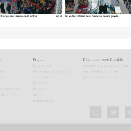
e
Projets
Développement Durable
l’esplanade
une démarche au coeur des p
nce
les jardins de la source
des résultats concrets
rme
médiacité
pas un effet de mode, une réa
la strada
g experience
les quais
 de valeur
athéna
milanosesto