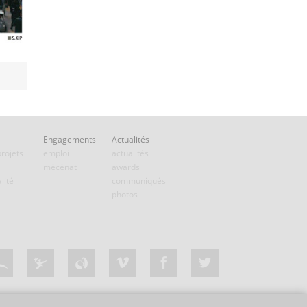
Engagements
Actualités
rojets
emploi
actualités
mécénat
awards
lité
communiqués
photos