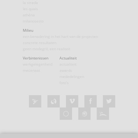
la strada
les quais
athéna
milanosesto
Milieu
een benadering in het hart van de projecten
concrete resultaten
geen modegril, een realiteit
Verbintenissen
Actualiteit
werkgelegenheid
actualiteit
mecenaat
awards
mededelingen
foto’s