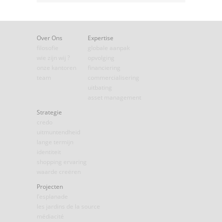
Over Ons
Expertise
filosofie
globale aanpak
wie zijn wij ?
opvolging
onze kantoren
financiering
team
commercialisering
uitbating
asset management
Strategie
credo
uitmuntendheid
lange termijn
identiteit
shopping ervaring
waarde creëren
Projecten
l’esplanade
les jardins de la source
médiacité