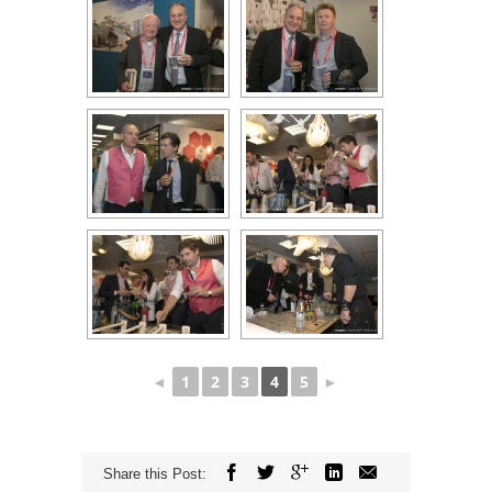
◄
1
2
3
4
5
►
Share this Post: