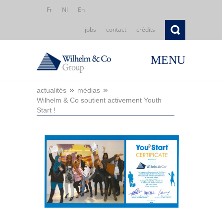
Fr
Nl
En
jobs
contact
crédits
MENU
actualités
médias
Wilhelm & Co soutient activement Youth
Start !