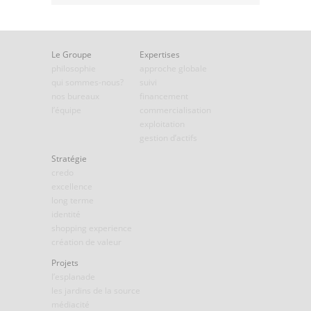
Le Groupe
Expertises
philosophie
approche globale
qui sommes-nous?
suivi
nos bureaux
financement
l’équipe
commercialisation
exploitation
gestion d’actifs
Stratégie
credo
excellence
long terme
identité
shopping experience
création de valeur
Projets
l’esplanade
les jardins de la source
médiacité