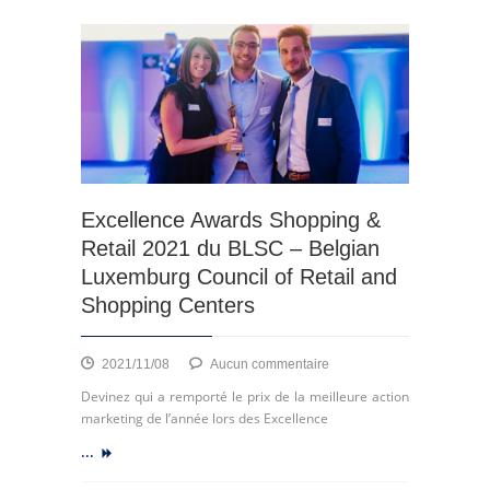
à
new
Johanna
voice
Fischer,
for
CEO
Europe’s
de
retail
ECE
property
Marketplaces.
players”,
Peter
Wilhelm,
Excellence Awards Shopping &
ECSP
Chairman
Retail 2021 du BLSC – Belgian
and
Luxemburg Council of Retail and
CEO
Shopping Centers
of
Wilhelm
&
sur
2021/11/08
Aucun commentaire
Co
Excellence
Devinez qui a remporté le prix de la meilleure action
Awards
marketing de l’année lors des Excellence
Shopping
...
&
Retail