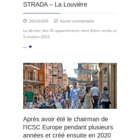
STRADA – La Louvière
sur
2023/10/05
Aucun commentaire
Clos
Le dernier des 96 appartements vient d’être vendu ce
des
5 octobre 2023.
7
...
Fontaines,
LA
STRADA
–
La
Louvière
Après avoir été le chairman de
l’ICSC Europe pendant plusieurs
années et créé ensuite en 2020