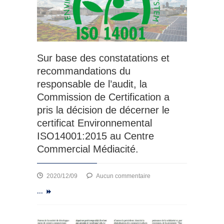
Sur base des constatations et
recommandations du
responsable de l’audit, la
Commission de Certification a
pris la décision de décerner le
certificat Environnemental
ISO14001:2015 au Centre
Commercial Médiacité.
sur
2020/12/09
Aucun commentaire
Sur
...
base
des
constatations