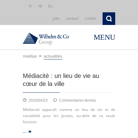
Fr
Nl
En
jobs
contact
crédits
MENU
médias
actualités
Médiacité : un lieu de vie au
cœur de la ville
sur
2026/04/23
Commentaires fermés
Médiacité
Médiacité apparaît comme un lieu de vie et de
:
sociabilité pour les jeunes, au-delà de sa seule
un
fonction
lieu
...
de
vie