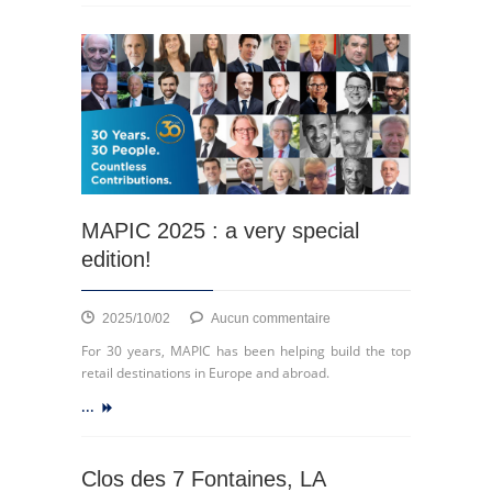
au
cœur
de
la
ville
MAPIC 2025 : a very special
edition!
sur
2025/10/02
Aucun commentaire
MAPIC
For 30 years, MAPIC has been helping build the top
2025
retail destinations in Europe and abroad.
:
...
a
very
special
edition!
Clos des 7 Fontaines, LA