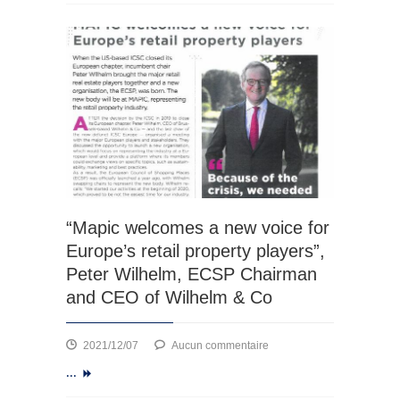
STRADA
en
–
2020
La
l’ECSP,
Louvière
Peter
R.
Wilhelm,
CEO
du
Groupe
Wilhelm
&
Co
“Mapic welcomes a new voice for
et
Europe’s retail property players”,
chairman
de
Peter Wilhelm, ECSP Chairman
ECSP
and CEO of Wilhelm & Co
se
retire
et
sur
2021/12/07
Aucun commentaire
cède
“Mapic
...
sa
welcomes
place
a