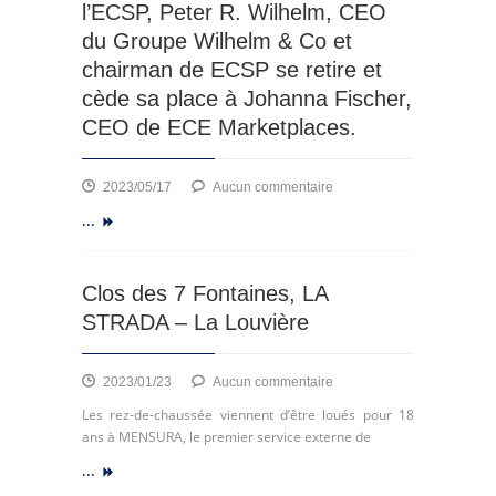
l’ECSP, Peter R. Wilhelm, CEO
du Groupe Wilhelm & Co et
chairman de ECSP se retire et
cède sa place à Johanna Fischer,
CEO de ECE Marketplaces.
sur
2023/05/17
Aucun commentaire
Après
...
avoir
été
le
Clos des 7 Fontaines, LA
chairman
STRADA – La Louvière
de
l’ICSC
Europe
sur
2023/01/23
Aucun commentaire
pendant
Clos
plusieurs
Les rez-de-chaussée viennent d’être loués pour 18
des
années
ans à MENSURA, le premier service externe de
7
et
...
Fontaines,
créé
LA
ensuite