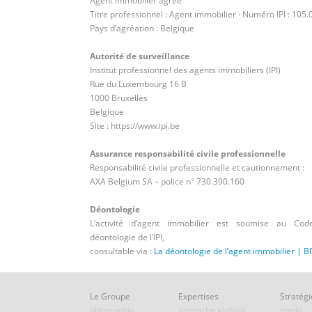
Agent immobilier agréé
Titre professionnel : Agent immobilier · Numéro IPI : 105.
Pays d’agréation : Belgique
Autorité de surveillance
Institut professionnel des agents immobiliers (IPI)
Rue du Luxembourg 16 B
1000 Bruxelles
Belgique
Site : https://www.ipi.be
Assurance responsabilité civile professionnelle
Responsabilité civile professionnelle et cautionnement :
AXA Belgium SA – police n° 730.390.160
Déontologie
L’activité d’agent immobilier est soumise au Co
déontologie de l’IPI,
consultable via :
La déontologie de l’agent immobilier | B
Le Groupe
Expertises
Stratégi
philosophie
approche globale
credo