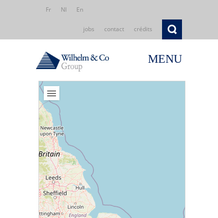
Fr
Nl
En
jobs
contact
crédits
MENU