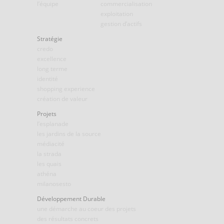
l’équipe
commercialisation
exploitation
gestion d’actifs
Stratégie
credo
excellence
long terme
identité
shopping experience
création de valeur
Projets
l’esplanade
les jardins de la source
médiacité
la strada
les quais
athéna
milanosesto
Développement Durable
une démarche au coeur des projets
des résultats concrets