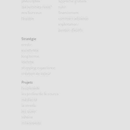
philosophie
approche globale
qui sommes-nous?
suivi
nos bureaux
financement
l’équipe
commercialisation
exploitation
gestion d’actifs
Stratégie
credo
excellence
long terme
identité
shopping experience
création de valeur
Projets
l’esplanade
les jardins de la source
médiacité
la strada
les quais
athéna
milanosesto