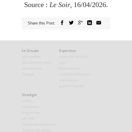
Source :
Le Soir
, 16/04/2026.
Share this Post:
Le Groupe
Expertises
philosophie
approche globale
qui sommes-nous?
suivi
nos bureaux
financement
l’équipe
commercialisation
exploitation
gestion d’actifs
Stratégie
credo
excellence
long terme
identité
shopping experience
création de valeur