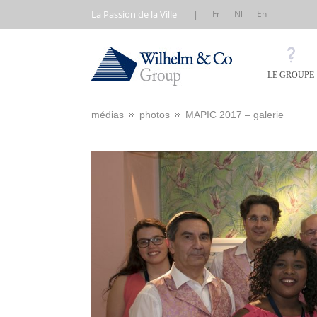
La Passion de la Ville
|
Fr
Nl
En
LE GROUPE
médias
photos
MAPIC 2017 – galerie