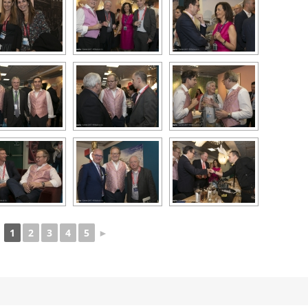
1
2
3
4
5
►