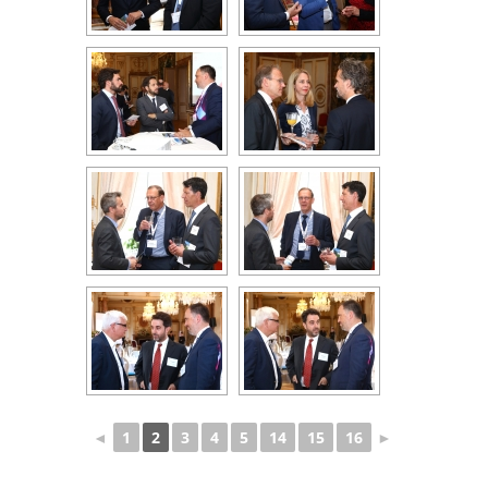
◄
1
2
3
4
5
14
15
16
►