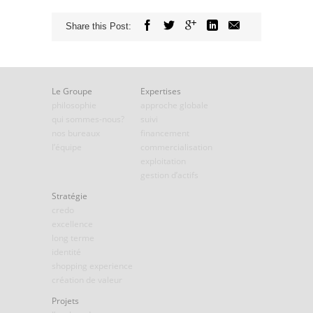
Share this Post:
Le Groupe
Expertises
philosophie
approche globale
qui sommes-nous?
suivi
nos bureaux
financement
l’équipe
commercialisation
exploitation
gestion d’actifs
Stratégie
credo
excellence
long terme
identité
shopping experience
création de valeur
Projets