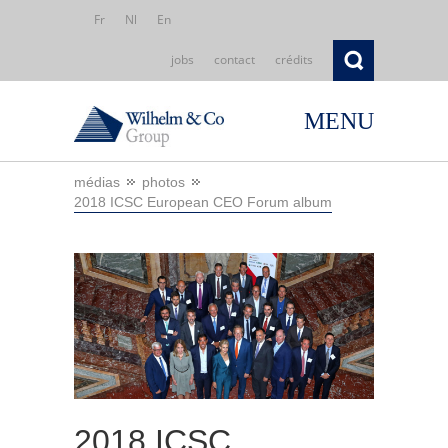
Fr
Nl
En
jobs
contact
crédits
MENU
médias
photos
2018 ICSC European CEO Forum album
2018 ICSC